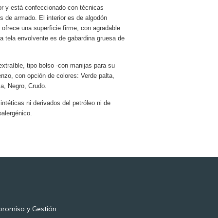
r y está confeccionado con técnicas
es de armado. El interior es de algodón
 ofrece una superficie firme, con agradable
La tela envolvente es de gabardina gruesa de
xtraíble, tipo bolso -con manijas para su
ienzo, con opción de colores: Verde palta,
a, Negro, Crudo.
ntéticas ni derivados del petróleo ni de
oalergénico.
romiso y Gestión