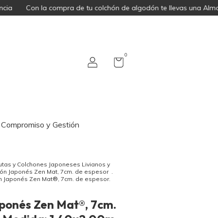
Con la compra de tu colchón de algodón te llevas una Almoha
0
Compromiso y Gestión
tas y Colchones Japoneses Livianos y
ón Japonés Zen Mat, 7cm. de espesor
.
n Japonés Zen Mat®, 7cm. de espesor.
ponés Zen Mat®, 7cm.