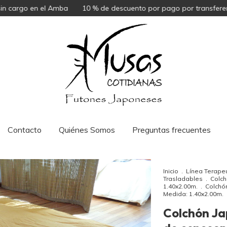
 cargo en el Amba
10 % de descuento por pago por transferencia
Contacto
Quiénes Somos
Preguntas frecuentes
Inicio
.
Línea Terapeu
Trasladables
.
Colch
1.40x2.00m.
.
Colchó
Medida: 1.40x2.00m.
Colchón Ja