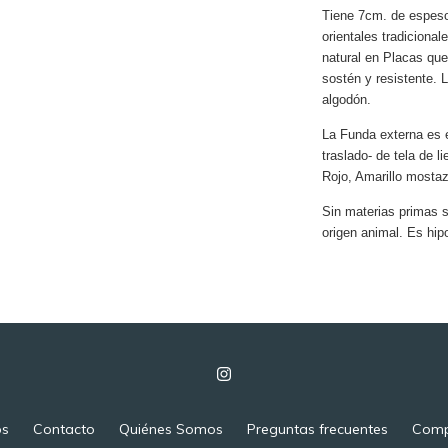
Tiene 7cm. de espeso
orientales tradicional
natural en Placas que
sostén y resistente. 
algodón.
La Funda externa es e
traslado- de tela de l
Rojo, Amarillo mostaz
Sin materias primas si
origen animal. Es hip
os
Contacto
Quiénes Somos
Preguntas frecuentes
Comp