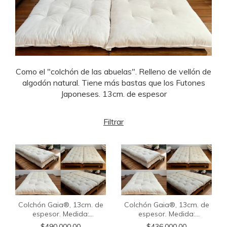
Como el "colchón de las abuelas". Relleno de vellón de
algodón natural. Tiene más bastas que los Futones
Japoneses. 13cm. de espesor
Filtrar
Colchón Gaia®, 13cm. de
Colchón Gaia®, 13cm. de
espesor. Medida:
espesor. Medida:
0.80x2.00m. Con funda
0.80x2.00m. Sin funda
$490.000,00
$436.000,00