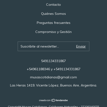
Contacto
Quiénes Somos
Preguntas frecuentes
Compromiso y Gestión
5491134331867
+54961188346 y +5491134331867
musascotidianas@gmail.com
Las Heras 1419, Vicente López, Buenos Aire, Argentina.
Copyright Musas Cotidianas, Colchones Naturales - 27206340075