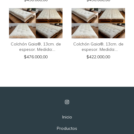
externa.
externa.
Colchón Gaia®, 13cm. de
Colchón Gaia®, 13cm. de
espesor. Medida:
espesor. Medida:
0.70x2.00m. Con funda
0.70x2.00m. Sin funda
$476.000,00
$422.000,00
externa.
externa.
Inicio
Productos