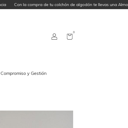
 la compra de tu colchón de algodón te llevas una Almohada Jap
0
Compromiso y Gestión