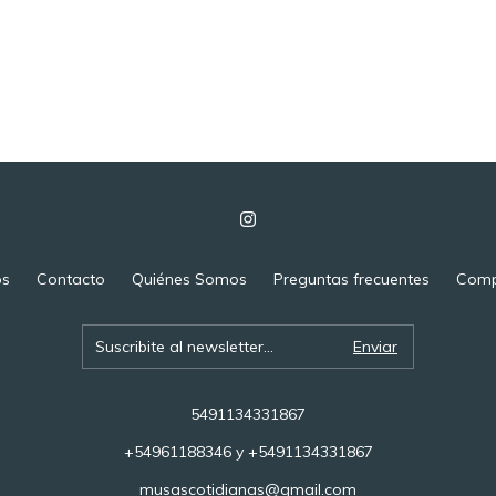
os
Contacto
Quiénes Somos
Preguntas frecuentes
Comp
5491134331867
+54961188346 y +5491134331867
musascotidianas@gmail.com