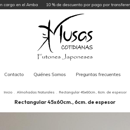
n el Amba
10 % de descuento por pago por transferencia
Con
Contacto
Quiénes Somos
Preguntas frecuentes
Inicio
.
Almohadas Naturales
.
Rectangular 45x60cm., 6cm. de espesor
Rectangular 45x60cm., 6cm. de espesor