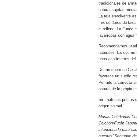
tradicionales de arma
natural sujetas media
La tela envolvente es
mix de flores de lav
el relleno. La Funda 
lavarropas con agua fr
Recomendamos usarlo 
naturales. Es óptimo 
unos centímetros del 
Dormir sobre un Colc
favorece un sueño re
Permite la correcta al
natural de la propia e
Sin materias primas si
origen animal.
Musas Cotidianas Cot
Colchón/Futón Japoné
intencionado para cad
nuestro "Santuario de