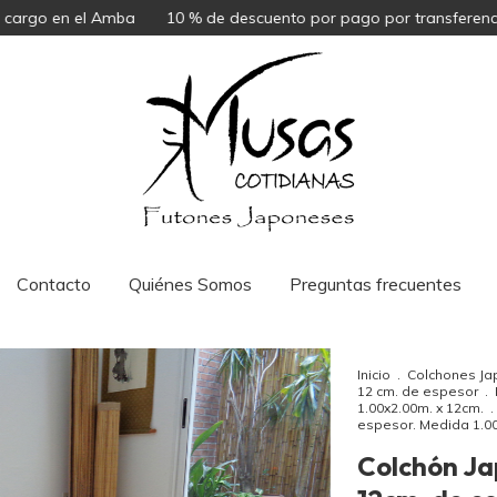
 el Amba
10 % de descuento por pago por transferencia
Con 
Contacto
Quiénes Somos
Preguntas frecuentes
Inicio
.
Colchones Jap
12 cm. de espesor
.
1.00x2.00m. x 12cm.
.
espesor. Medida 1.0
Colchón Jap