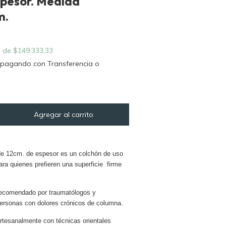
spesor. Medida
m.
s de
$149.333,33
pagando con Transferencia o
e 12cm. de espesor es un colchón de uso
ra quienes prefieren una superficie firme
ecomendado por traumatólogos y
personas con dolores crónicos de columna.
rtesanalmente con técnicas orientales