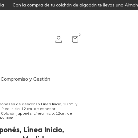
la compra de tu colchón de algodón te llevas una Almohada Japo
0
Compromiso y Gestión
oneses de descanso Línea Inicio, 10 cm. y
Línea Inicio, 12 cm. de espesor
.
Colchón Japonés, Línea Inicio, 12cm. de
0x2.00m.
onés, Línea Inicio,