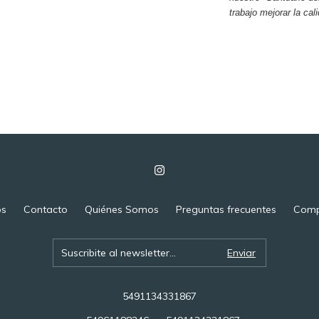
trabajo mejorar la cal
os
Contacto
Quiénes Somos
Preguntas frecuentes
Comp
5491134331867