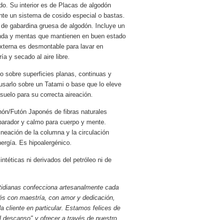
do. Su interior es de Placas de algodón
nte un sistema de cosido especial o bastas.
 de gabardina gruesa de algodón. Incluye un
anda y mentas que mantienen en buen estado
externa es desmontable para lavar en
ía y secado al aire libre.
sobre superficies planas, continuas y
usarlo sobre un Tatami o base que lo eleve
suelo para su correcta aireación.
hón/Futón Japonés de fibras naturales
parador y calmo para cuerpo y mente.
ineación de la columna y la circulación
nergía. Es hipoalergénico.
ntéticas ni derivados del petróleo ni de
idianas confecciona artesanalmente cada
s con maestría, con amor y dedicación,
a cliente en particular. Estamos felices de
l descanso" y ofrecer a través de nuestro